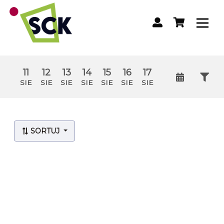
11
12
13
14
15
16
17
SIE
SIE
SIE
SIE
SIE
SIE
SIE
Lista wydarzeń:
SORTUJ