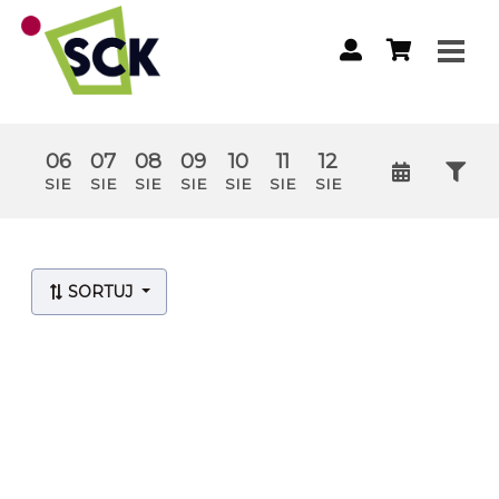
06
07
08
09
10
11
12
SIE
SIE
SIE
SIE
SIE
SIE
SIE
Lista wydarzeń:
SORTUJ