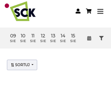
09
10
11
12
13
14
15
SIE
SIE
SIE
SIE
SIE
SIE
SIE
Lista wydarzeń:
SORTUJ