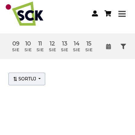
09
10
11
12
13
14
15
SIE
SIE
SIE
SIE
SIE
SIE
SIE
Lista wydarzeń:
SORTUJ