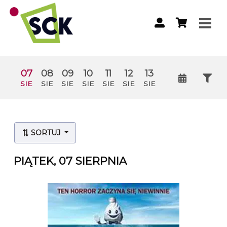
07
08
09
10
11
12
13
SIE
SIE
SIE
SIE
SIE
SIE
SIE
Lista wydarzeń:
SORTUJ
PIĄTEK, 07 SIERPNIA